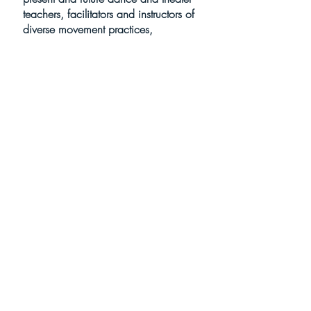
teachers, facilitators and instructors of
diverse movement practices,
choreographers, holistic practitioners
and therapists.
!! Important note: The Teacher's
Program does not exclusively address
those who intend to become an Axis
Syllabus teacher.
The philosophical and ethical
orientation of the Teacher’s Program - we
are all teaching all the time is to provide
an analytical overview to support the
evaluation of teaching methods and
tactics.
We imagine Teacher’s Program - we
are all teaching all the time as an
incubator for deeper social skills to