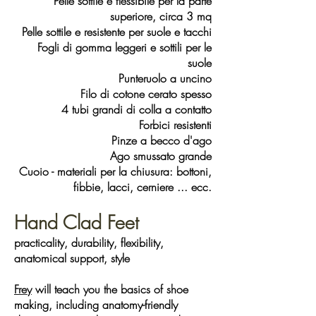
Pelle sottile e flessibile per la parte
superiore, circa 3 mq
Pelle sottile e resistente per suole e tacchi
Fogli di gomma leggeri e sottili per le
suole
Punteruolo a uncino
Filo di cotone cerato spesso
4 tubi grandi di colla a contatto
Forbici resistenti
Pinze a becco d'ago
Ago smussato grande
Cuoio
- materiali per la chiusura: bottoni,
fibbie, lacci, cerniere ... ecc.
Hand Clad Feet
practicality, durability, flexibility,
anatomical support, style
Frey
will teach you the basics of shoe
making, including anatomy-friendly