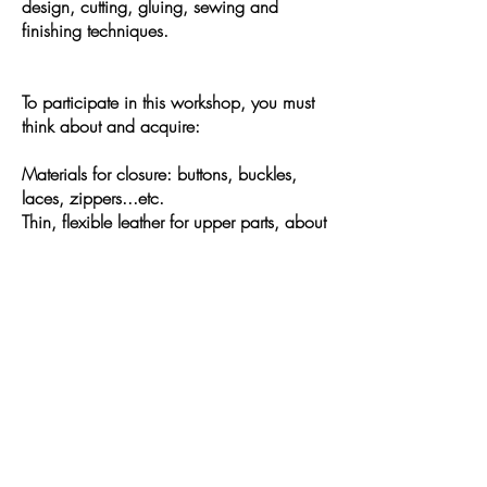
design, cutting, gluing, sewing and
finishing techniques.
To participate in this workshop, you must
think about and acquire:
Materials for closure: buttons, buckles,
laces, zippers...etc.
Thin, flexible leather for upper parts, about
3 sqm
Thin, tough leather for the soles and heels
Light, thin rubber sheets for the soles
Hook awl
Thick waxed cotton thread
4 large tubes of contact glue
Heavy duty scissors
Needle-nosed pliers
Large blunt needle